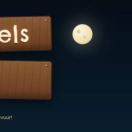
els
vuur!