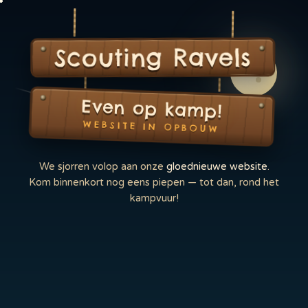
Scouting Ravels
Even op kamp!
WEBSITE IN OPBOUW
We sjorren volop aan onze
gloednieuwe website
.
Kom binnenkort nog eens piepen — tot dan, rond het
kampvuur!