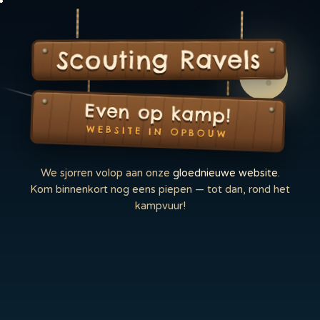
Scouting Ravels
Even op kamp!
WEBSITE IN OPBOUW
We sjorren volop aan onze
gloednieuwe website
.
Kom binnenkort nog eens piepen — tot dan, rond het
kampvuur!