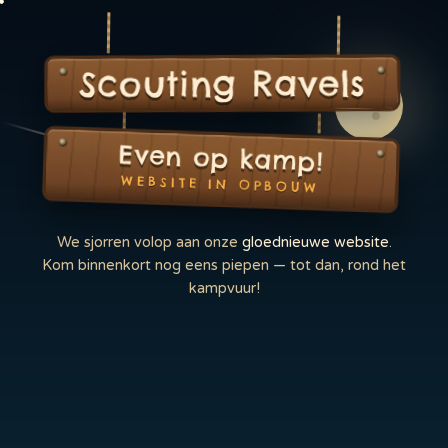
Scouting Ravels
Even op kamp!
WEBSITE IN OPBOUW
We sjorren volop aan onze
gloednieuwe website
.
Kom binnenkort nog eens piepen — tot dan, rond het
kampvuur!