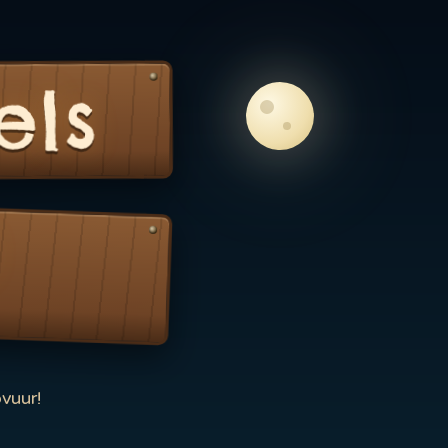
els
vuur!