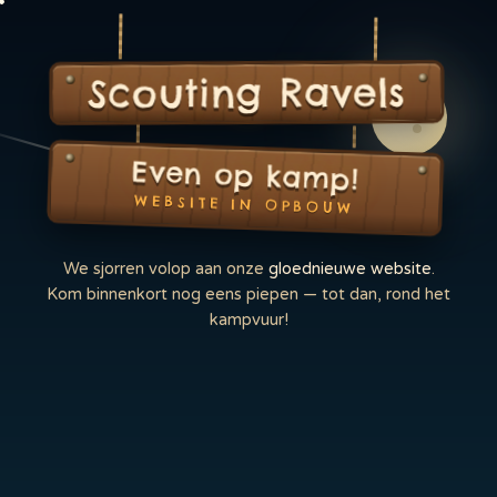
Scouting Ravels
Even op kamp!
WEBSITE IN OPBOUW
We sjorren volop aan onze
gloednieuwe website
.
Kom binnenkort nog eens piepen — tot dan, rond het
kampvuur!