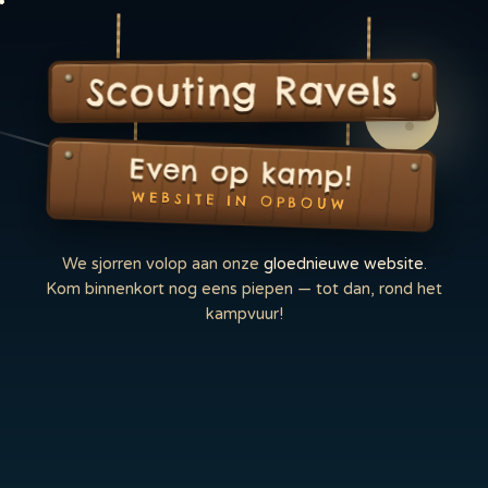
Scouting Ravels
Even op kamp!
WEBSITE IN OPBOUW
We sjorren volop aan onze
gloednieuwe website
.
Kom binnenkort nog eens piepen — tot dan, rond het
kampvuur!