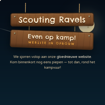
Scouting Ravels
Even op kamp!
WEBSITE IN OPBOUW
We sjorren volop aan onze
gloednieuwe website
.
Kom binnenkort nog eens piepen — tot dan, rond het
kampvuur!