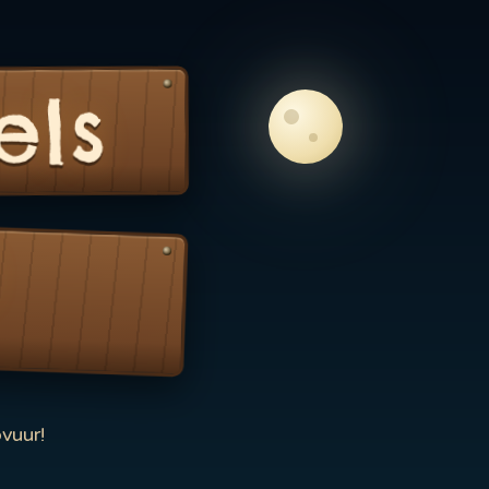
els
vuur!