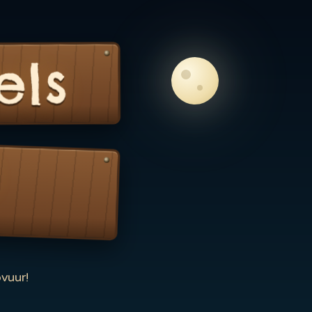
els
vuur!