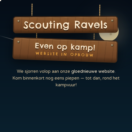
Scouting Ravels
Even op kamp!
WEBSITE IN OPBOUW
We sjorren volop aan onze
gloednieuwe website
.
Kom binnenkort nog eens piepen — tot dan, rond het
kampvuur!