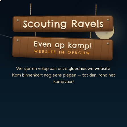
Scouting Ravels
Even op kamp!
WEBSITE IN OPBOUW
We sjorren volop aan onze
gloednieuwe website
.
Kom binnenkort nog eens piepen — tot dan, rond het
kampvuur!