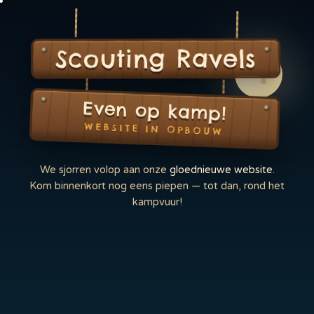
Scouting Ravels
Even op kamp!
WEBSITE IN OPBOUW
We sjorren volop aan onze
gloednieuwe website
.
Kom binnenkort nog eens piepen — tot dan, rond het
kampvuur!