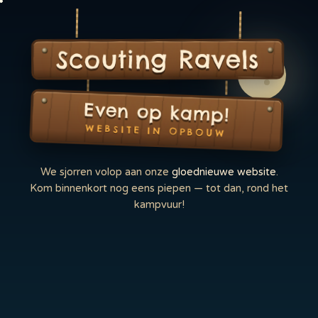
Scouting Ravels
Even op kamp!
WEBSITE IN OPBOUW
We sjorren volop aan onze
gloednieuwe website
.
Kom binnenkort nog eens piepen — tot dan, rond het
kampvuur!