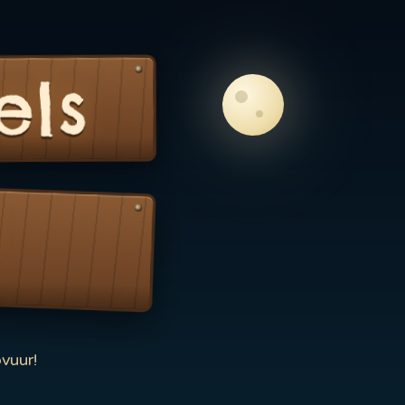
els
vuur!