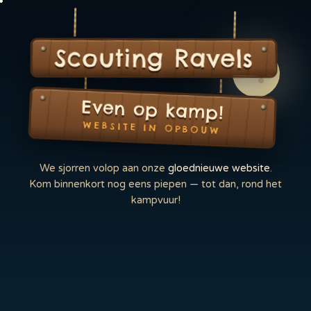
Scouting Ravels
Even op kamp!
WEBSITE IN OPBOUW
We sjorren volop aan onze
gloednieuwe website
.
Kom binnenkort nog eens piepen — tot dan, rond het
kampvuur!