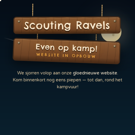
Scouting Ravels
Even op kamp!
WEBSITE IN OPBOUW
We sjorren volop aan onze
gloednieuwe website
.
Kom binnenkort nog eens piepen — tot dan, rond het
kampvuur!