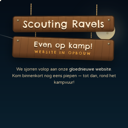
Scouting Ravels
Even op kamp!
WEBSITE IN OPBOUW
We sjorren volop aan onze
gloednieuwe website
.
Kom binnenkort nog eens piepen — tot dan, rond het
kampvuur!