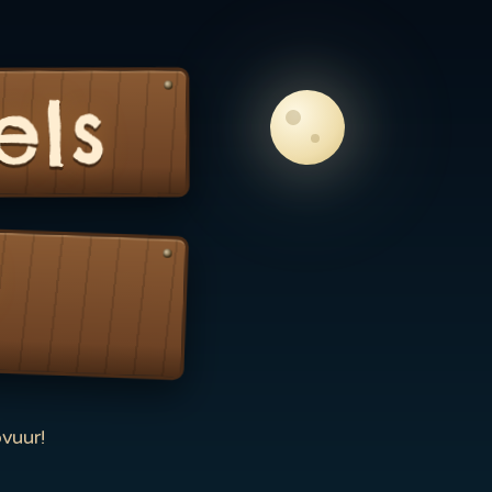
els
vuur!