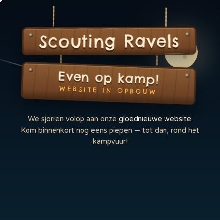
Scouting Ravels
Even op kamp!
WEBSITE IN OPBOUW
We sjorren volop aan onze
gloednieuwe website
.
Kom binnenkort nog eens piepen — tot dan, rond het
kampvuur!