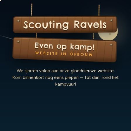
Scouting Ravels
Even op kamp!
WEBSITE IN OPBOUW
We sjorren volop aan onze
gloednieuwe website
.
Kom binnenkort nog eens piepen — tot dan, rond het
kampvuur!