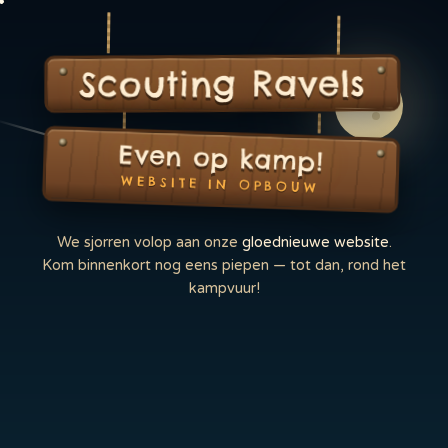
Scouting Ravels
Even op kamp!
WEBSITE IN OPBOUW
We sjorren volop aan onze
gloednieuwe website
.
Kom binnenkort nog eens piepen — tot dan, rond het
kampvuur!