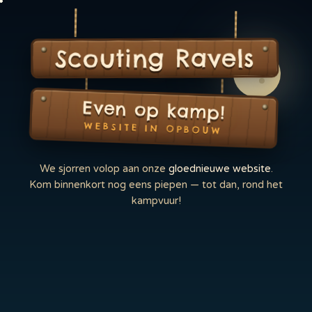
Scouting Ravels
Even op kamp!
WEBSITE IN OPBOUW
We sjorren volop aan onze
gloednieuwe website
.
Kom binnenkort nog eens piepen — tot dan, rond het
kampvuur!