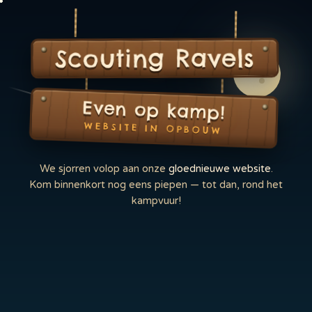
Scouting Ravels
Even op kamp!
WEBSITE IN OPBOUW
We sjorren volop aan onze
gloednieuwe website
.
Kom binnenkort nog eens piepen — tot dan, rond het
kampvuur!