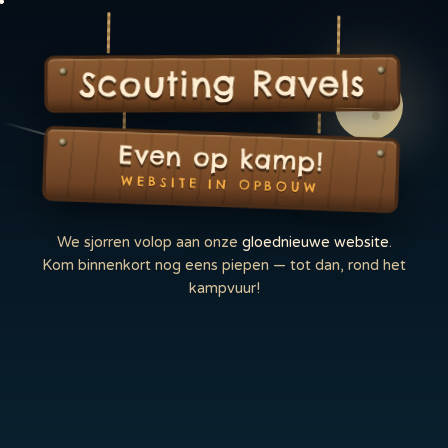
Scouting Ravels
Even op kamp!
WEBSITE IN OPBOUW
We sjorren volop aan onze
gloednieuwe website
.
Kom binnenkort nog eens piepen — tot dan, rond het
kampvuur!