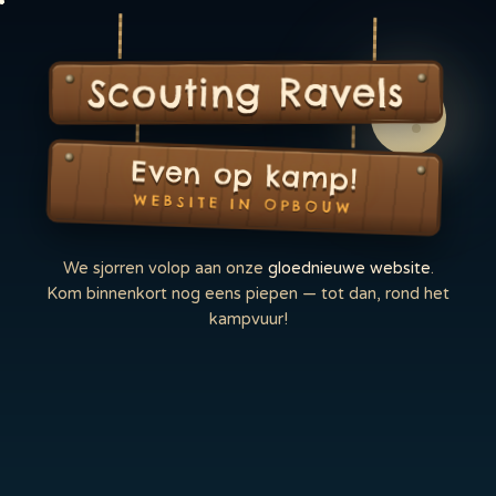
Scouting Ravels
Even op kamp!
WEBSITE IN OPBOUW
We sjorren volop aan onze
gloednieuwe website
.
Kom binnenkort nog eens piepen — tot dan, rond het
kampvuur!