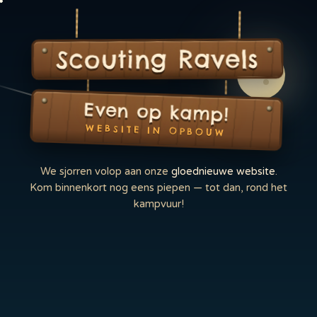
Scouting Ravels
Even op kamp!
WEBSITE IN OPBOUW
We sjorren volop aan onze
gloednieuwe website
.
Kom binnenkort nog eens piepen — tot dan, rond het
kampvuur!