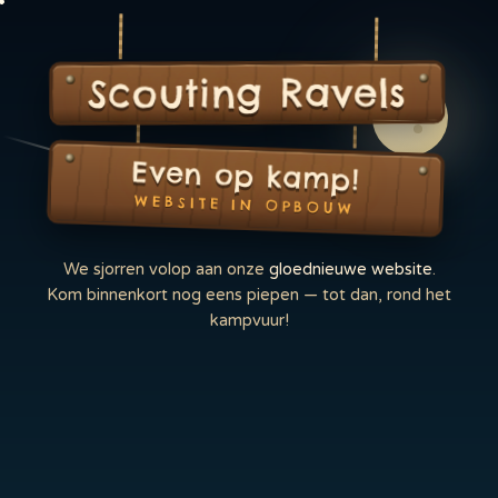
Scouting Ravels
Even op kamp!
WEBSITE IN OPBOUW
We sjorren volop aan onze
gloednieuwe website
.
Kom binnenkort nog eens piepen — tot dan, rond het
kampvuur!