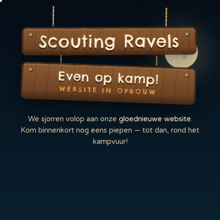
Scouting Ravels
Even op kamp!
WEBSITE IN OPBOUW
We sjorren volop aan onze
gloednieuwe website
.
Kom binnenkort nog eens piepen — tot dan, rond het
kampvuur!