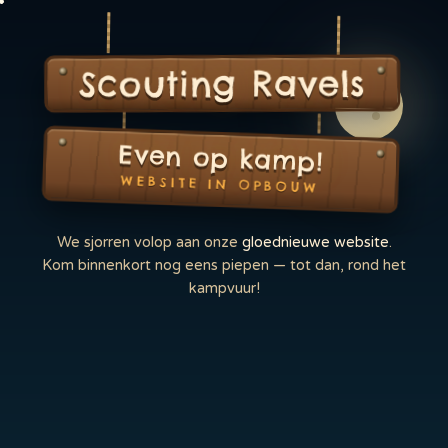
Scouting Ravels
Even op kamp!
WEBSITE IN OPBOUW
We sjorren volop aan onze
gloednieuwe website
.
Kom binnenkort nog eens piepen — tot dan, rond het
kampvuur!