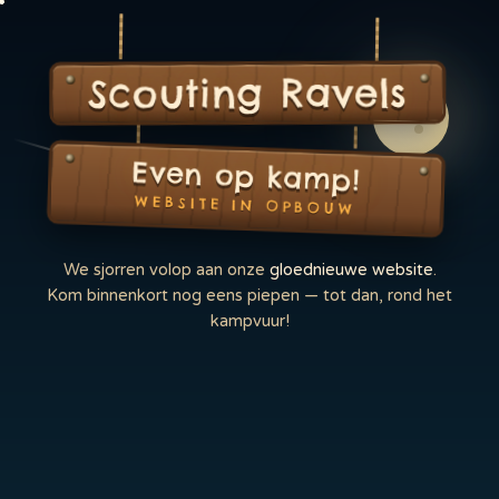
Scouting Ravels
Even op kamp!
WEBSITE IN OPBOUW
We sjorren volop aan onze
gloednieuwe website
.
Kom binnenkort nog eens piepen — tot dan, rond het
kampvuur!