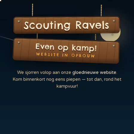
Scouting Ravels
Even op kamp!
WEBSITE IN OPBOUW
We sjorren volop aan onze
gloednieuwe website
.
Kom binnenkort nog eens piepen — tot dan, rond het
kampvuur!