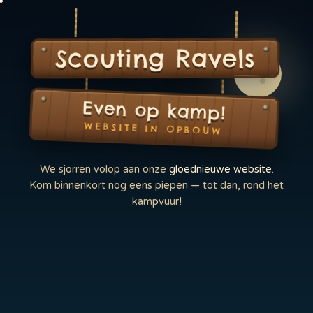
Scouting Ravels
Even op kamp!
WEBSITE IN OPBOUW
We sjorren volop aan onze
gloednieuwe website
.
Kom binnenkort nog eens piepen — tot dan, rond het
kampvuur!