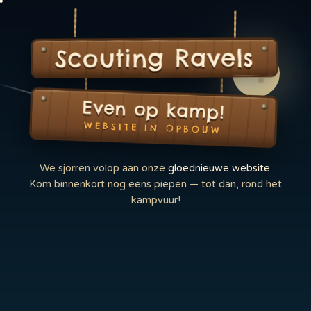
Scouting Ravels
Even op kamp!
WEBSITE IN OPBOUW
We sjorren volop aan onze
gloednieuwe website
.
Kom binnenkort nog eens piepen — tot dan, rond het
kampvuur!