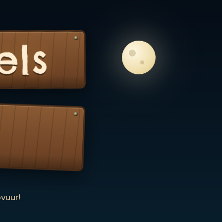
els
vuur!