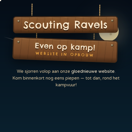
Scouting Ravels
Even op kamp!
WEBSITE IN OPBOUW
We sjorren volop aan onze
gloednieuwe website
.
Kom binnenkort nog eens piepen — tot dan, rond het
kampvuur!