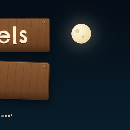
els
vuur!