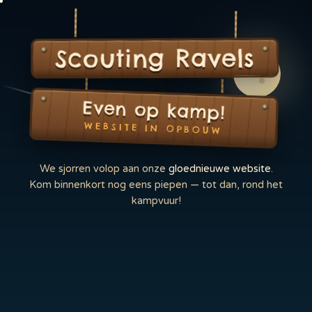
Scouting Ravels
Even op kamp!
WEBSITE IN OPBOUW
We sjorren volop aan onze
gloednieuwe website
.
Kom binnenkort nog eens piepen — tot dan, rond het
kampvuur!