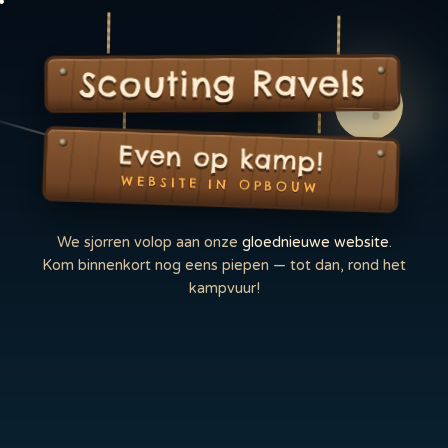
Scouting Ravels
Even op kamp!
WEBSITE IN OPBOUW
We sjorren volop aan onze
gloednieuwe website
.
Kom binnenkort nog eens piepen — tot dan, rond het
kampvuur!