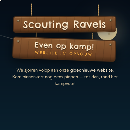
Scouting Ravels
Even op kamp!
WEBSITE IN OPBOUW
We sjorren volop aan onze
gloednieuwe website
.
Kom binnenkort nog eens piepen — tot dan, rond het
kampvuur!