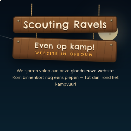
Scouting Ravels
Even op kamp!
WEBSITE IN OPBOUW
We sjorren volop aan onze
gloednieuwe website
.
Kom binnenkort nog eens piepen — tot dan, rond het
kampvuur!