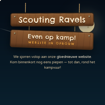
Scouting Ravels
Even op kamp!
WEBSITE IN OPBOUW
We sjorren volop aan onze
gloednieuwe website
.
Kom binnenkort nog eens piepen — tot dan, rond het
kampvuur!