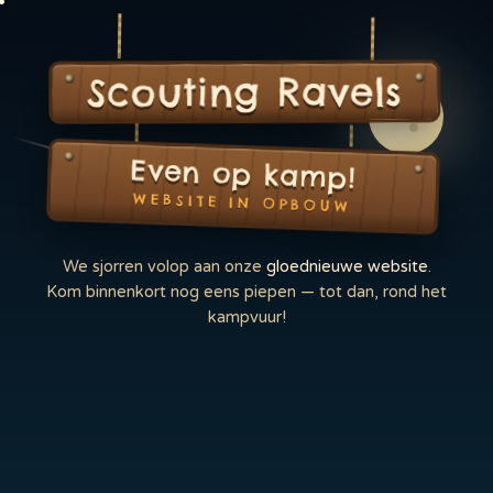
Scouting Ravels
Even op kamp!
WEBSITE IN OPBOUW
We sjorren volop aan onze
gloednieuwe website
.
Kom binnenkort nog eens piepen — tot dan, rond het
kampvuur!