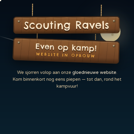
Scouting Ravels
Even op kamp!
WEBSITE IN OPBOUW
We sjorren volop aan onze
gloednieuwe website
.
Kom binnenkort nog eens piepen — tot dan, rond het
kampvuur!