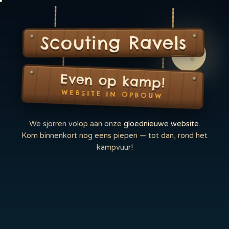
Scouting Ravels
Even op kamp!
WEBSITE IN OPBOUW
We sjorren volop aan onze
gloednieuwe website
.
Kom binnenkort nog eens piepen — tot dan, rond het
kampvuur!