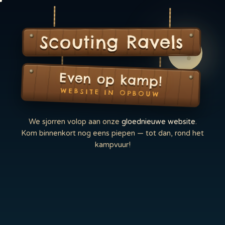
Scouting Ravels
Even op kamp!
WEBSITE IN OPBOUW
We sjorren volop aan onze
gloednieuwe website
.
Kom binnenkort nog eens piepen — tot dan, rond het
kampvuur!